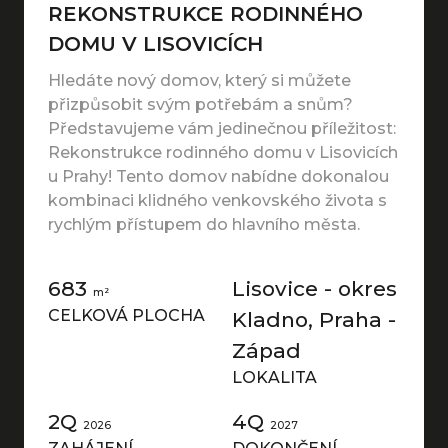
REKONSTRUKCE RODINNÉHO
DOMU V LISOVICÍCH
Hledáte nový domov, který si můžete
přizpůsobit svým potřebám a snům?
Představujeme vám jedinečnou příležitost:
Rekonstrukce rodinného domu v Lisovicích
u Prahy! Tento domov nabídne dokonalou
kombinaci klidného venkovského života s
rychlým přístupem do hlavního města.
683
Lisovice - okres
m²
CELKOVÁ PLOCHA
Kladno, Praha -
Západ
LOKALITA
2Q
4Q
2026
2027