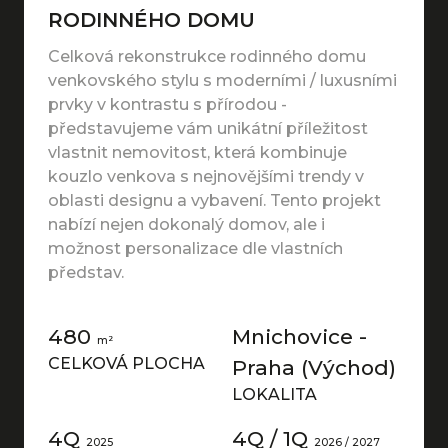
RODINNÉHO DOMU
Celková rekonstrukce rodinného domu
venkovského stylu s moderními / luxusními
prvky v kontrastu s přírodou -
představujeme vám unikátní příležitost
vlastnit nemovitost, která kombinuje
kouzlo venkova s nejnovějšími trendy v
oblasti designu a vybavení. Tento projekt
nabízí nejen dokonalý domov, ale i
možnost personalizace dle vlastních
představ.
480
Mnichovice -
m²
CELKOVÁ PLOCHA
Praha (Východ)
LOKALITA
4Q
4Q / 1Q
2025
2026 / 2027