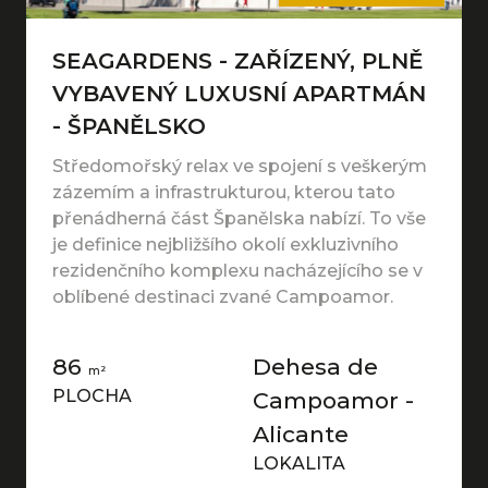
SEAGARDENS - ZAŘÍZENÝ, PLNĚ
VYBAVENÝ LUXUSNÍ APARTMÁN
- ŠPANĚLSKO
Středomořský relax ve spojení s veškerým
zázemím a infrastrukturou, kterou tato
přenádherná část Španělska nabízí. To vše
je definice nejbližšího okolí exkluzivního
rezidenčního komplexu nacházejícího se v
oblíbené destinaci zvané Campoamor.
86
Dehesa de
m²
PLOCHA
Campoamor -
Alicante
LOKALITA