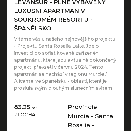
LEVANSUR - PLNĚ VYBAVENÝ
LUXUSNÍ APARTMÁN V
SOUKROMÉM RESORTU -
ŠPANĚLSKO
Vítáme vás u našeho nejnovějšího projektu
- Projektu Santa Rosalia Lake. Jde o
investici do sofistikovaně zařízenéh
apartmánu, které jsou aktuálně dokončený
projekt, převzetí v červnu 2024. Tento
apartmán se nachází v regionu Murcie /
Alicante, ve Španělsku - oblasti, která je
proslulá svým dlouhým slunečním svitem.
83.25
Provincie
m²
PLOCHA
Murcia - Santa
Rosalia -