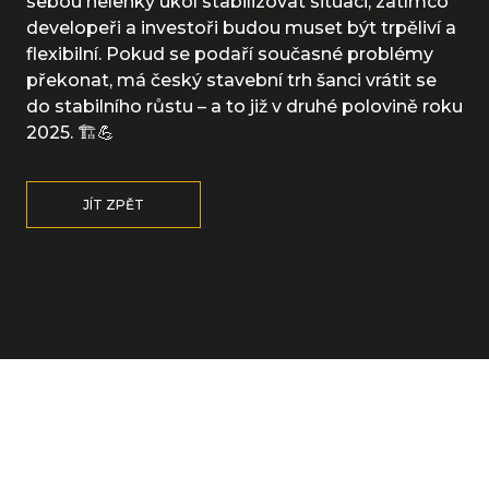
sebou nelehký úkol stabilizovat situaci, zatímco
developeři a investoři budou muset být trpěliví a
flexibilní. Pokud se podaří současné problémy
překonat, má český stavební trh šanci vrátit se
do stabilního růstu – a to již v druhé polovině roku
2025. 🏗️💪
JÍT ZPĚT