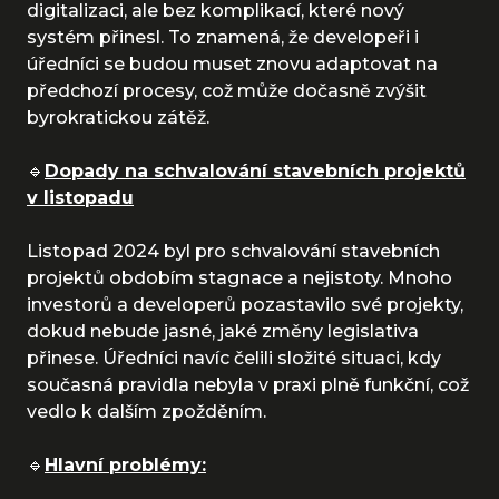
digitalizaci, ale bez komplikací, které nový
systém přinesl. To znamená, že developeři i
úředníci se budou muset znovu adaptovat na
předchozí procesy, což může dočasně zvýšit
byrokratickou zátěž.
🔹
Dopady na schvalování stavebních projektů
v listopadu
Listopad 2024 byl pro schvalování stavebních
projektů obdobím stagnace a nejistoty. Mnoho
investorů a developerů pozastavilo své projekty,
dokud nebude jasné, jaké změny legislativa
přinese. Úředníci navíc čelili složité situaci, kdy
současná pravidla nebyla v praxi plně funkční, což
vedlo k dalším zpožděním.
🔹
Hlavní problémy: