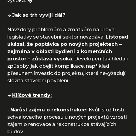
vysoká. 🏘️
🔹
Jak se trh vyvíjí dál?
Navzdory problémům a zmatkům na úrovni
legislativy se stavební sektor nevzdává.
Listopad
ukázal, že poptávka po nových projektech –
zejména v oblasti bydlení a komerčních
prostor – zůstává vysoká
. Developeři tak hledají
způsoby, jak obejít komplikace, například
přesunem investic do projektů, které nevyžadují
složitá stavební povolení.
🔹
Klíčové trendy:
-
Nárůst zájmu o rekonstrukce:
Kvůli složitosti
schvalovacího procesu u nových projektů vzrostl
zájem o renovace a rekonstrukce stávajících
budov.