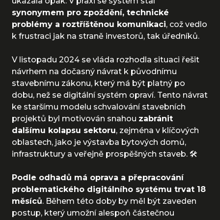
ukázala opak. V praxi se systém stal
synonymem pro zpoždění, technické
problémy a roztříštěnou komunikaci
, což vedlo
k frustraci jak na straně investorů, tak úředníků.
V listopadu 2024 se vláda rozhodla situaci řešit
návrhem na dočasný návrat k původnímu
stavebnímu zákonu, který má být platný po
dobu, než se digitální systém opraví. Tento návrat
ke staršímu modelu schvalování stavebních
projektů byl motivován snahou
zabránit
dalšímu kolapsu sektoru
, zejména v klíčových
oblastech, jako je výstavba bytových domů,
infrastruktury a veřejně prospěšných staveb. 🛠️
Podle odhadů má oprava a přepracování
problematického digitálního systému trvat 18
měsíců
. Během této doby by měl být zaveden
postup, který umožní alespoň částečnou