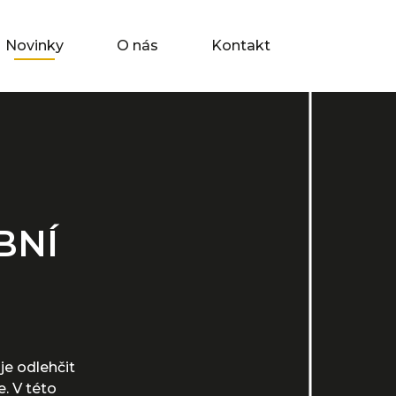
Novinky
O nás
Kontakt
BNÍ
je odlehčit
. V této