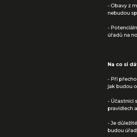
- Obavy z m
nebudou sp
- Potenciál
úřadů na no
Na co si dá
- Při přech
jak budou oš
- Účastníci
pravidlech 
- Je důleži
budou úřady