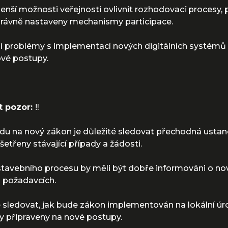
enší možnosti veřejnosti ovlivnit rozhodovací procesy,
rávně nastaveny mechanismy participace.
ní problémy s implementací nových digitálních systémů
vé postupy.
t pozor:
‼️
odu na nový zákon je důležité sledovat přechodná ustano
etřeny stávající případy a žádosti.
 stavebního procesu by měli být dobře informováni o no
a požadavcích.
té sledovat, jak bude zákon implementován na lokální úro
 připraveny na nové postupy.