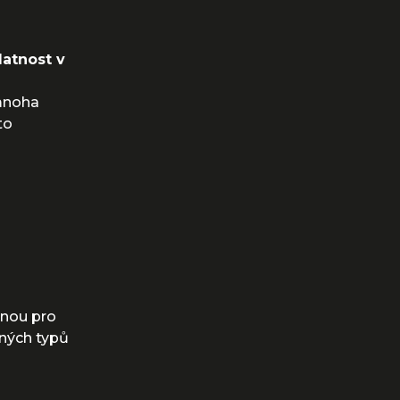
latnost v
 mnoha
to
bnou pro
zných typů