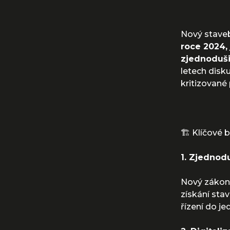
Nový staveb
roce 2024,
zjednoduši
letech disku
kritizované 
🏗 Klíčové 
1. Zjednod
Nový zákon 
získání sta
řízení do j