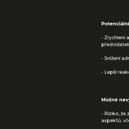
Potenciáln
- Zrychlení 
předvídatel
- Snížení ad
- Lepší reak
Možné nev
- Riziko, ž
aspektů, vč