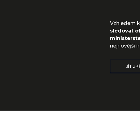
Vzhledem k 
sledovat of
ministerste
nejnovější 
JÍT ZP