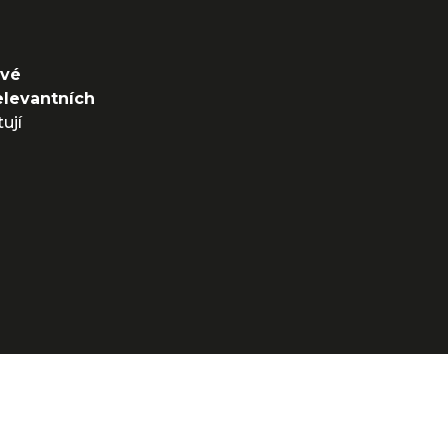
ové
relevantních
ují