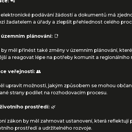
zace:
📲
 elektronické podávání žádostí a dokumentů má zjedn
ezi žadatelem a úřady a zlepšit přehlednost celého proc
v územním plánování:
📑
by měl přinést také změny v územním plánování, které
nější a reagovat lépe na potřeby komunit a regionálního 
ace veřejnosti:
👥
ěl upravit možnosti, jakým způsobem se mohou občan
ané strany podílet na rozhodovacím procesu.
životního prostředí:
🌿
ní zákon by měl zahrnovat ustanovení, která reflektují
tního prostředí a udržitelného rozvoje.