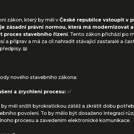
ní zákon, který by měl v
České republice vstoupit v p
 je zásadní právní normou, která má modernizovat a
t proces stavebního řízení
. Tento zákon přichází po
sí a příprav a má za cíl nahradit stávající zastaralé a čas
předpisy. 📖
body nového stavebního zákona:
ušení a zrychlení procesu:
✅
by měl snížit byrokratickou zátěž a zkrátit dobu potře
vebního povolení. To by mělo být dosaženo integrací rů
ednoho procesu a zavedením elektronické komunikace.