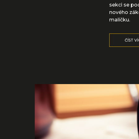
sekci se po
nového záko
malíčku.
ČÍST V