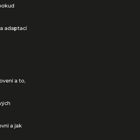
 pokud
 a adaptací
vení a to,
vých
vni a jak