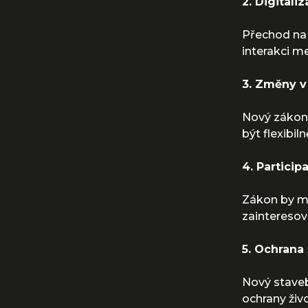
2. Digitali
Přechod na
interakci m
3. Změny 
Nový zákon 
být flexibil
4. Particip
Zákon by m
zainteresov
5. Ochrana 
Nový staveb
ochrany živo