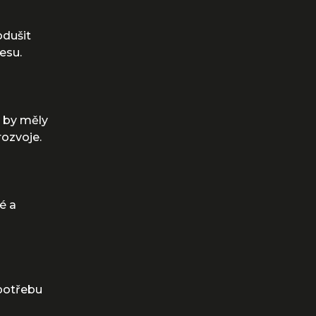
odušit
esu.
 by měly
rozvoje.
é a
 potřebu